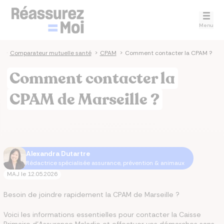
Menu
e
>
Comparateur mutuelle santé
>
CPAM
>
Comment contacter la CPAM ?
Comment contacter la
CPAM de Marseille ?
Alexandra Dutartre
Rédactrice spécialisée assurance, prévention & animaux
MAJ le
12.05.2026
Besoin de joindre rapidement la CPAM de Marseille ?
Voici les informations essentielles pour contacter la Caisse