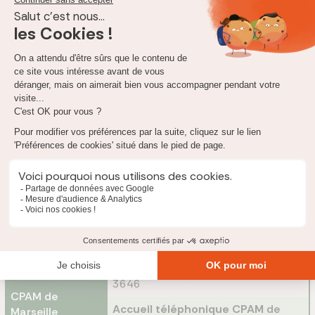
liens. Ces fiches vous donnent notre analyse objective sur les
contrats d'assurance mais aussi des informations sur les
formalités d'adhésion.
Quel est le téléphone de la CPAM
de Marseille
?
Vous avez une question concernant vos remboursements, vos
droits ou encore votre Caisse Primaire d'Assurance Maladie
?
Vous pouvez joindre la CPAM de Marseille au téléphone. Ce
service est gratuit car le numéro de la CPAM de Bouches-du-
Rhône n'est pas surtaxé. Un conseiller pourra répondre à vos
questions ou vous donnez des renseignements concernant vos
remboursements en cours.
Voici le numéro de téléphone de la CPAM de Bouches-du-Rhône :
Numéro de téléphone CPAM
de
Marseille
3646
CPAM
de
Accueil téléphonique CPAM
de
Marseille