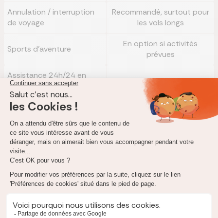
Annulation / interruption
Recommandé, surtout pour
de voyage
les vols longs
En option si activités
Sports d'aventure
prévues
Assistance 24h/24 en
Indispensable
français
Très utile dans les zones
Téléconsultation médicale
isolées
Avance de fonds / perte
Recommandé
de documents
Comparatif des meilleures assurances voyage pour
la Colombie
Réassurez-moi a comparé les offres de plusieurs partenaires