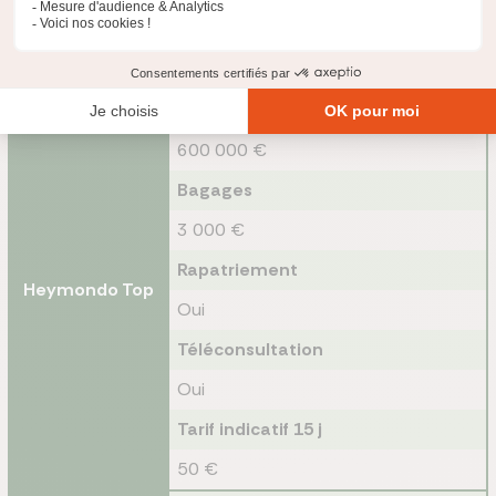
pour vous aider à trouver le contrat le plus adapté à votre
voyage en Colombie. Voici un aperçu des principales formules
disponibles :
Couverture médicale
600 000 €
Bagages
3 000 €
Rapatriement
Heymondo Top
Oui
Téléconsultation
Oui
Tarif indicatif 15 j
50 €