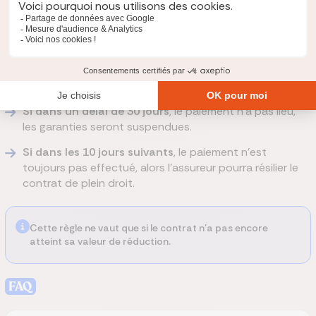
intentionnellement menti dans le questionnaire de
santé demandé à la signature.
Dans un délai de 10 jours après une échéance non payée
,
l’assureur vous enverra une lettre recommandée avec AR, vous
demandant de régulariser la situation. Ensuite :
Si dans un délai de 30 jours
, le paiement n’a pas lieu,
les garanties seront suspendues.
Si dans les 10 jours suivants
, le paiement n’est
toujours pas effectué, alors l’assureur pourra résilier le
contrat de plein droit.
Cette règle ne vaut que si le contrat n’a pas encore
atteint sa valeur de réduction.
FAQ