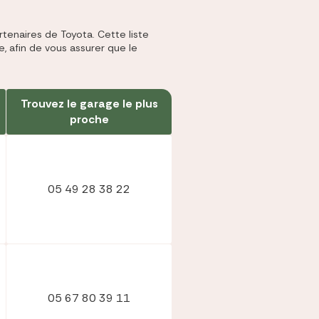
tenaires de Toyota. Cette liste
, afin de vous assurer que le
mparer les assurances prévoyances
Comparer les assurances de prêt
Comparer les mutuelles santé
Simuler mon prêt immobilier
Comparer les assurances
Trouvez le garage le plus
proche
05 49 28 38 22
05 67 80 39 11