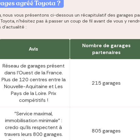
arages agréé
Toyota
?
s
sez jusqu’à 250 €/mois
z les meilleures
, nous vous présentons ci-dessous un récapitulatif des garages par
le meilleur taux
sez jusqu’à 456 €/an
 la meilleure assurance
oyota, n'hésitez pas à passer un coup de fil avant de vous y rendre
geant d’assurance de
ces du marché au
Co
er pour votre projet
re assurance santé
ues clics
d'actualité :
ndroit
Nombre de garages
Avis
partenaires
Réseau de garages présent
dans l'Ouest de la France.
Plus de 120 centres entre la
215 garages
Nouvelle-Aquitaine et Les
Pays de la Loire. Prix
compétitifs !
"Service maximal,
immobilisation minimale" :
credo qu'ils respectent à
805 garages
travers leurs 800 garages.