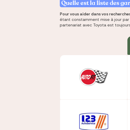
Quelle est la liste des g
Pour vous aider dans vos recherche
Économi
Compare
Trouvez 
Économi
Trouvez
étant constamment mise à jour par T
en chan
assuran
immobili
sur vot
en quelq
partenariat avec Toyota est toujours 
prêt
même e