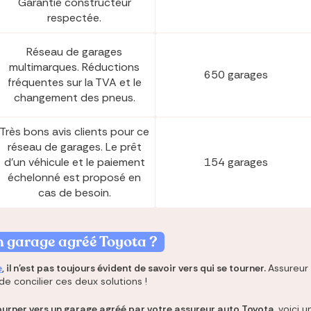
Garantie constructeur
respectée.
Réseau de garages
multimarques. Réductions
650 garages
fréquentes sur la TVA et le
changement des pneus.
Très bons avis clients pour ce
réseau de garages. Le prêt
d'un véhicule et le paiement
154 garages
échelonné est proposé en
cas de besoin.
un garage agréé
Toyota
?
e
, il n'est pas toujours évident de savoir vers qui se tourner.
Assureur 
 concilier ces deux solutions !
tourner vers un garage agréé par votre assureur auto
Toyota
,
voici u