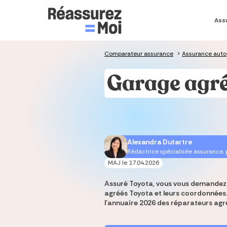
Ass
Je co
Je simu
Je co
Je co
Assura
Comparateur assurance
>
Assurance auto
Sim
Sim
Co
As
As
Garage agr
prê
im
sa
Cal
Tau
Dev
As
Ass
em
Tau
Cal
Mut
As
im
Alexandra Dutartre
Ta
Mut
Rédactrice spécialisée assurance,
MAJ le
17.04.2026
Assuré Toyota, vous vous demandez v
agréés Toyota et leurs coordonnées. 
l'annuaire 2026 des réparateurs agr