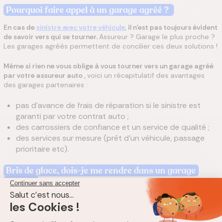
Pourquoi faire appel à un garage agréé
?
En cas de
sinistre avec votre véhicule
, il n'est pas toujours évident
de savoir vers qui se tourner.
Assureur ? Garage le plus proche ?
Les garages agréés permettent de concilier ces deux solutions !
Même si rien ne vous oblige à vous tourner vers un garage agréé
par votre assureur auto
,
voici un récapitulatif des avantages
des garages partenaires :
pas d'avance de frais de réparation si le sinistre est
garanti par votre contrat auto ;
des carrossiers de confiance et un service de qualité ;
des services sur mesure (prêt d'un véhicule, passage
prioritaire etc).
Bris de glace, dois-je me rendre dans un garage
agréé
?
En vous rendant chez un garagiste agréé pour votre bris de
glace, vous n'aurez aucun frais à avancer.
Votre impact sera
réparé sans avoir besoin de sortir votre porte-monnaie. En