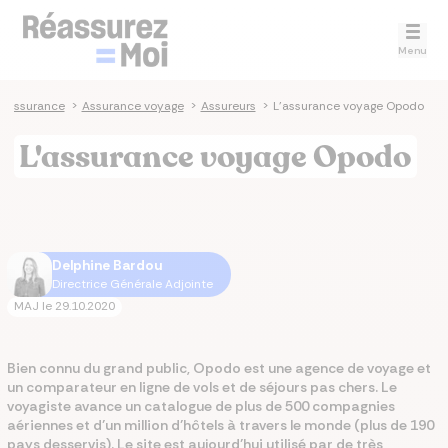
Menu
 assurance
>
Assurance voyage
>
Assureurs
>
L'assurance voyage Opodo
L'assurance voyage Opodo
Delphine Bardou
Directrice Générale Adjointe
MAJ le
29.10.2020
Bien connu du grand public, Opodo est une agence de voyage et
un comparateur en ligne de vols et de séjours pas chers. Le
voyagiste avance un catalogue de plus de 500 compagnies
aériennes et d’un million d’hôtels à travers le monde (plus de 190
pays desservis). Le site est aujourd’hui utilisé par de très