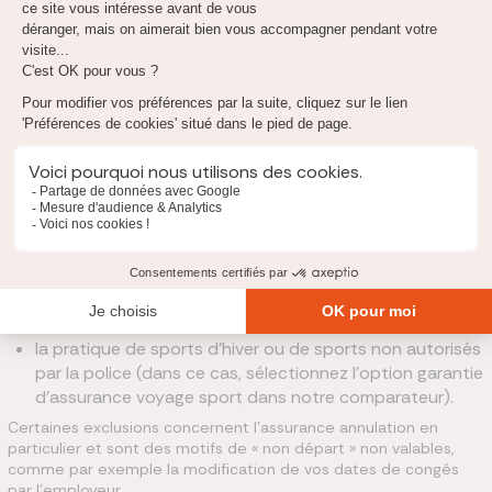
Quelles sont les exclusions de l'assurance voyage
Opodo ?
Comme toute police d’assurance voyage, la couverture Opodo
(quelle que soit la formule souscrite) pose des cas d’exclusion
.
Par exemple, vous ne serez pas couvert dans les cas suivants :
toute maladie préexistante, maladie chronique,
blessure… antérieure à la réservation ;
les conséquences d’une grossesse (il faudrait souscrire
à une garantie d’assurance voyage grossesse, utilisez
un comparateur d’assurance voyage si c’est votre cas) ;
la pratique de sports d’hiver ou de sports non autorisés
par la police (dans ce cas, sélectionnez l’option garantie
d’assurance voyage sport dans notre comparateur).
Certaines exclusions concernent l’assurance annulation en
particulier et sont des motifs de « non départ » non valables,
comme par exemple la modification de vos dates de congés
par l’employeur.