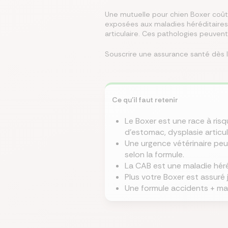
Une mutuelle pour chien Boxer coû
exposées aux maladies héréditaires
Écono
Compa
Trouvez
Économ
Trouve
articulaire. Ces pathologies peuvent 
en ch
assur
immobi
sur vo
en que
prêt
même
Souscrire une assurance santé dès 
Ce qu'il faut retenir
Le Boxer est une race à ris
d'estomac, dysplasie articul
Une urgence vétérinaire peu
selon la formule.
La CAB est une maladie héréd
Plus votre Boxer est assuré j
Une formule accidents + ma