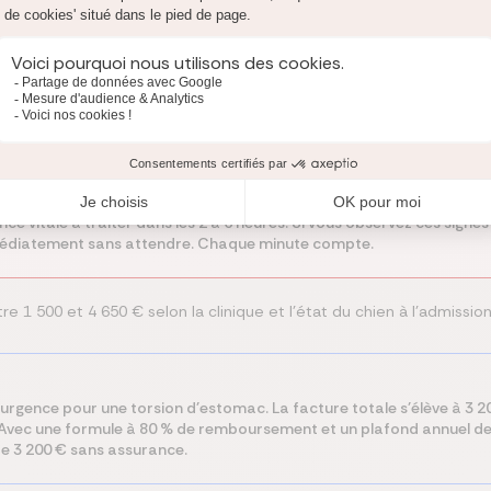
 plus redoutées chez le Boxer. L'estomac se dilate et se retourne s
oisins. Sans intervention chirurgicale dans les heures qui suivent, 
il, consultez notre dossier sur les
maladies du chien
.
 de son thorax profond. Signes d'alerte : ventre gonflé, tentative
ce vitale à traiter dans les 2 à 6 heures. Si vous observez ces signe
mmédiatement sans attendre. Chaque minute compte.
re 1 500 et 4 650 € selon la clinique et l'état du chien à l'admission
urgence pour une torsion d'estomac. La facture totale s'élève à 3 20
 Avec une formule à 80 % de remboursement et un plafond annuel de 
re 3 200 € sans assurance.