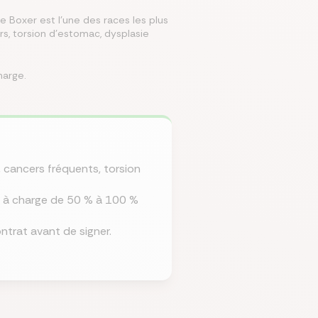
Le Boxer est l'une des races les plus
, torsion d'estomac, dysplasie
mparer les assurances prévoyances
Comparer les assurances de prêt
Comparer les mutuelles santé
Simuler mon prêt immobilier
Comparer les assurances
harge.
 cancers fréquents, torsion
e à charge de 50 % à 100 %
ontrat avant de signer.