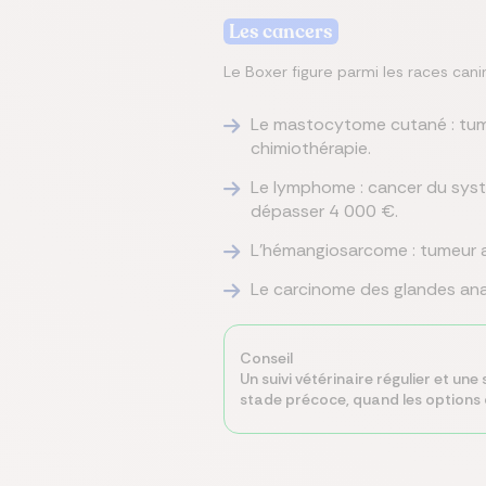
Les cancers
Le Boxer figure parmi les races can
Le mastocytome cutané : tume
chimiothérapie.
Le lymphome : cancer du syst
dépasser 4 000 €.
L'hémangiosarcome : tumeur a
Le carcinome des glandes anale
Conseil
Un suivi vétérinaire régulier et un
stade précoce, quand les options d