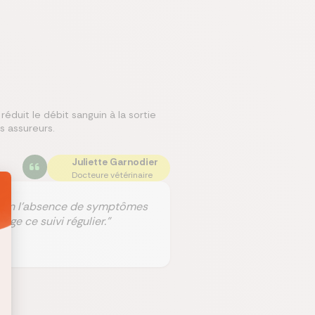
duit le débit sanguin à la sortie
s assureurs.
Juliette Garnodier
Docteure vétérinaire
me en l'absence de symptômes
ge ce suivi régulier."