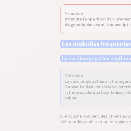
Attention
Attendre l'apparition d'un premie
diagnostiquée avant la souscripti
Les maladies fréquentes
La cardiomyopathie arythmo
Définition
La cardiomyopathie arythmogène d
Canine. Le tissu musculaire ventri
rythme cardiaque (arythmies). Elle
subite.
Elle touche souvent des chiens adul
échocardiographie et un enregistre