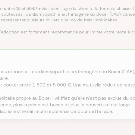
te
entre 15 et 50 €/mois
selon l'âge du chien et la formule choisie. 
 coûteuses : cardiomyopathie arythmogène du Boxer (CAB), cancers
misez jusqu’à 250 €/mois
rez les meilleures
 le meilleur taux
isez jusqu’à 456 €/an
z la meilleure assurance
représenter plusieurs milliers d'euros de frais vétérinaires.
angeant d’assurance de
ances du marché au
Co
lier pour votre projet
tre assurance santé
lques clics
 endroit
l'adoption est fortement recommandé pour limiter votre reste à c
ques reconnus : cardiomyopathie arythmogène du Boxer (CAB),
aire.
t coûter entre 1 500 et 5 000 €. Une mutuelle réduit ce rest
itaire propre au Boxer : vérifiez qu'elle n'est pas exclue du c
eune, plus la prime est basse et plus la couverture est large.
ladies est le minimum recommandé pour cette race.