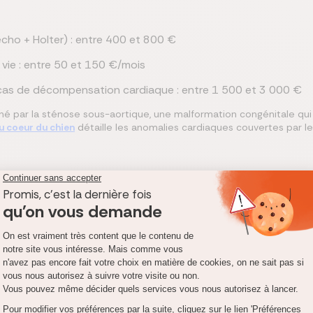
écho + Holter) : entre 400 et 800 €
vie : entre 50 et 150 €/mois
 cas de décompensation cardiaque : entre 1 500 et 3 000 €
 par la sténose sous-aortique, une malformation congénitale qui ré
au coeur du chien
détaille les anomalies cardiaques couvertes par le
l est conseillé dès l'âge de 2 ans pour TOUS les Boxers, mê
luant les consultations spécialistes permet de prendre en char
me dilatation-torsion)