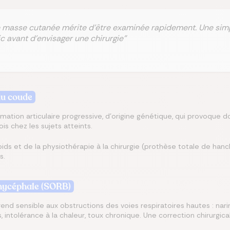
le masse cutanée mérite d'être examinée rapidement. Une si
c avant d'envisager une chirurgie"
du coude
ation articulaire progressive, d'origine génétique, qui provoque doul
s chez les sujets atteints.
ids et de la physiothérapie à la chirurgie (prothèse totale de han
s.
hycéphale (SORB)
nd sensible aux obstructions des voies respiratoires hautes : narine
s, intolérance à la chaleur, toux chronique. Une correction chirurgic