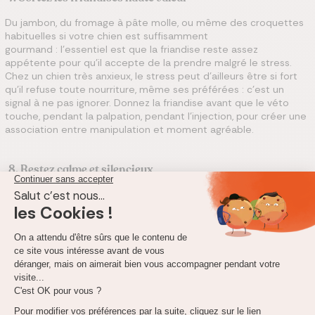
Du jambon, du fromage à pâte molle, ou même des croquettes
habituelles si votre chien est suffisamment
gourmand : l'essentiel est que la friandise reste assez
appétente pour qu'il accepte de la prendre malgré le stress.
Chez un chien très anxieux, le stress peut d'ailleurs être si fort
qu'il refuse toute nourriture, même ses préférées : c'est un
signal à ne pas ignorer. Donnez la friandise avant que le véto
touche, pendant la palpation, pendant l'injection, pour créer une
association entre manipulation et moment agréable.
8. Restez calme et silencieux
Si vous répétez « ça va aller, mon bébé, ça va aller » sur un ton
anxieux, vous
confirmez
à votre chien que la situation est
dangereuse. Votre rythme cardiaque, votre respiration, l'odeur
de votre transpiration : il capte tout. Respirez profondément,
parlez peu, parlez d'une voix grave et lente. Un propriétaire
calme aide généralement son chien à l'être davantage, même si
l'ampleur de cet effet varie d'un chien à l'autre.
9. Acceptez d'arrêter la consultation