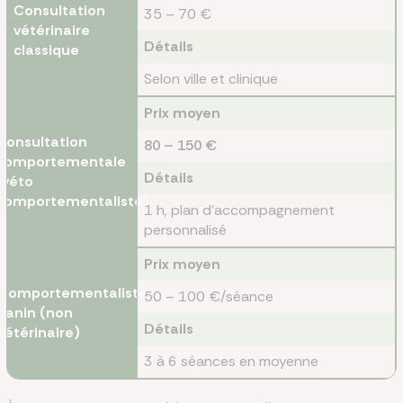
Consultation
35 – 70 €
vétérinaire
Détails
classique
Selon ville et clinique
Prix moyen
Consultation
80 – 150 €
comportementale
Détails
(véto
comportementaliste)
1 h, plan d'accompagnement
personnalisé
Prix moyen
Comportementaliste
50 – 100 €/séance
canin (non
Détails
vétérinaire)
3 à 6 séances en moyenne