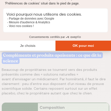
Si votre chien atteint un point de saturation (panique, tentative
de morsure, hypersalivation extrême),
demandez au véto d'arrêter. Un examen forcé sur un chien
tétanisé n'est ni précis ni efficace, et il peut
renforcer l'appréhension pour la fois suivante. Mieux vaut
reprogrammer, éventuellement avec une
préparation médicamenteuse prescrite par votre vétérinaire,
que de forcer dans la peur.
Compléments et produits apaisants : ce que dit la
science
Beaucoup de propriétaires se tournent vers des produits
présentés comme des « solutions naturelles »
avant d'envisager un médicament. Par honnêteté, il faut le dire
clairement : peu d'entre eux disposent d'un niveau de preuve
scientifique solide. Certains reposent surtout sur un effet
placebo, chez le propriétaire autant que chez le chien.
Composition