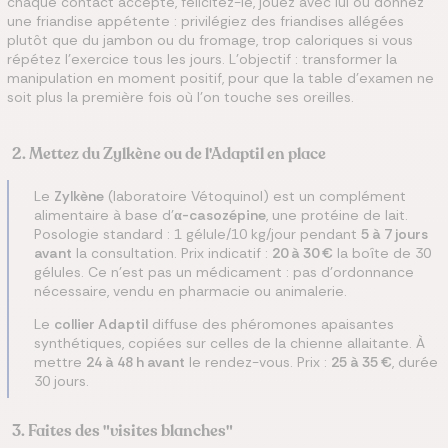
chaque contact accepté, félicitez-le, jouez avec lui ou donnez
une friandise appétente : privilégiez des friandises allégées
plutôt que du jambon ou du fromage, trop caloriques si vous
répétez l'exercice tous les jours. L'objectif : transformer la
manipulation en moment positif, pour que la table d'examen ne
soit plus la première fois où l'on touche ses oreilles.
2. Mettez du Zylkène ou de l'Adaptil en place
Le
Zylkène
(laboratoire Vétoquinol) est un complément
alimentaire à base d'
α-casozépine
, une protéine de lait.
Posologie standard : 1 gélule/10 kg/jour pendant
5 à 7 jours
avant
la consultation. Prix indicatif :
20 à 30 €
la boîte de 30
gélules. Ce n'est pas un médicament : pas d'ordonnance
nécessaire, vendu en pharmacie ou animalerie.
Le
collier Adaptil
diffuse des phéromones apaisantes
synthétiques, copiées sur celles de la chienne allaitante. À
mettre
24 à 48 h avant
le rendez-vous. Prix :
25 à 35 €
, durée
30 jours.
3. Faites des "visites blanches"