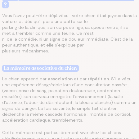
?
Vous l'avez peut-être déjà vécu : votre chien était joyeux dans la
voiture, et dès qu'il pose une patte sur le
parking de la clinique, son corps se fige, sa queue rentre, il se
met à trembler comme une feuille. Ce n'est
ni de la comédie, ni un signe de douleur immédiate. C'est de la
peur authentique, et elle s'explique par
plusieurs mécanismes.
La mémoire associative du chien
Le chien apprend par
association
et par
répétition
. S'il a vécu
une expérience désagréable lors d'une consultation passée
(vaccin, prise de sang, palpation douloureuse, contention
musclée), son cerveau enregistre l'environnement (la salle
d'attente, l'odeur du désinfectant, la blouse blanche) comme un
signal de danger. La fois suivante, le simple fait d'entrer
déclenche la même cascade hormonale : montée de cortisol,
accélération cardiaque, tremblements.
Cette mémoire est particulièrement vive chez les chiens
stérilisés jeunes
, ceux qui ont subi une
chirurgie d'urgence
, ou les